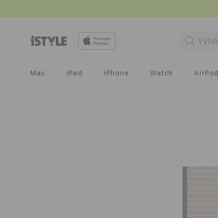
Prejsť
na
obsah
Mac
iPad
iPhone
Watch
AirPo
Prejsť na
informácie
o
produkte