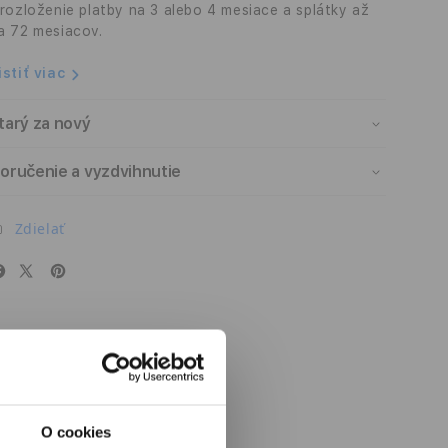
 rozloženie platby na 3 alebo 4 mesiace a splátky až
2022)
2022)
a 72 mesiacov.
istiť viac
tarý za nový
oručenie a vyzdvihnutie
Zdielať
O cookies