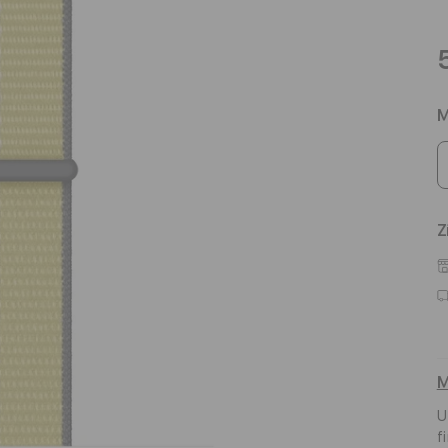
M
Z
M
U
f