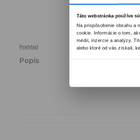
Otvoriť
O
Táto webstránka používa sú
médium
2
3
Na prispôsobenie obsahu a r
v
v
modálnom
m
cookie. Informácie o tom, ak
okne
o
médií, inzercie a analýzy. Tí
Prehľad
alebo ktoré od vás získali, ke
Popis