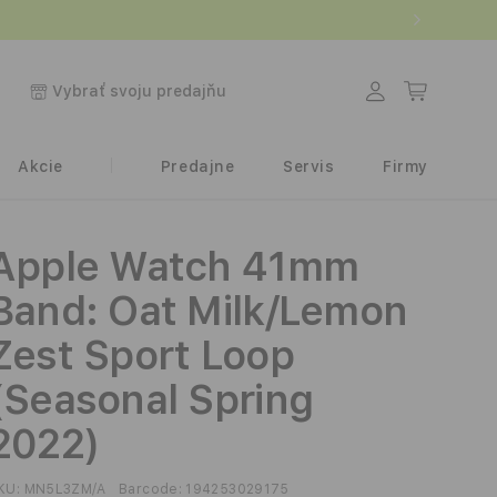
Prihlásiť
Košík
Vybrať svoju predajňu
sa
Akcie
Predajne
Servis
Firmy
Apple Watch 41mm
Band: Oat Milk/Lemon
Zest Sport Loop
(Seasonal Spring
2022)
KU:
MN5L3ZM/A
Barcode:
194253029175