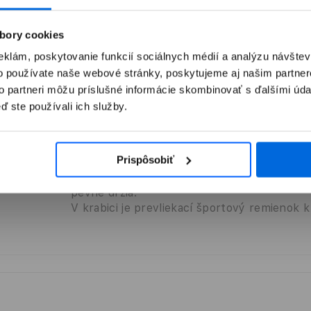
tvoriť
bory cookies
médium
eklám, poskytovanie funkcií sociálnych médií a analýzu návšte
odálnom
o používate naše webové stránky, poskytujeme aj našim partner
kne
to partneri môžu príslušné informácie skombinovať s ďalšími údaj
ď ste používali ich služby.
Apple Watch remienok 38/40/41mm – štand
Mäkký, priedušný a ľahký športový remienok
Prispôsobiť
ľahko nastavíš. Husto tkané oká na vnútorn
priliehajú k pokožke a nechávajú ju dýchať.
pevne držia.
V krabici je prevliekací športový remienok 