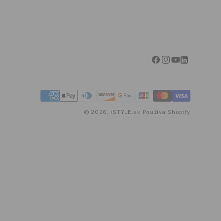
Facebook
Instagram
YouTube
Linkedin
Spôsoby
platby
© 2026,
iSTYLE.sk
Používa Shopify