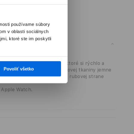
vnosti používame súbory
om v oblasti sociálnych
mi, ktoré ste im poskytli
ardný
 s prevliekacím zapínaním, ktoré si rýchlo a
Povoliť všetko
ej strane dvojvrstvovej nylonovej tkaniny jemne
 A vysoko odolné príchytky na rubovej strane
k Apple Watch.