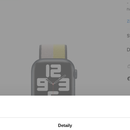
-
n
Z
S
D
Detaily