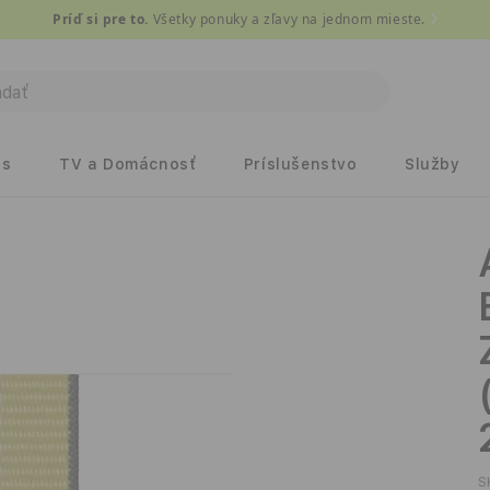
Príď si pre to.
Všetky ponuky a zľavy na jednom mieste.
ds
TV a Domácnosť
Príslušenstvo
Služby
S