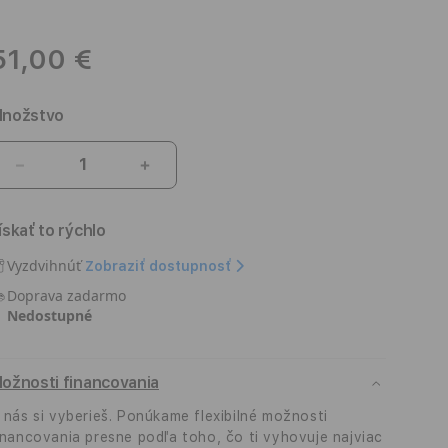
51,00 €
nožstvo
Znížiť
Zvýšiť
množstvo
množstvo
pre
pre
ískať to rýchlo
Apple
Apple
Watch
Watch
Vyzdvihnúť
Zobraziť dostupnosť
41mm
41mm
Doprava zadarmo
Band:
Band:
Nedostupné
Oat
Oat
Milk/Lemon
Milk/Lemon
Zest
Zest
ožnosti financovania
Sport
Sport
Loop
Loop
 nás si vyberieš. Ponúkame flexibilné možnosti
(Seasonal
(Seasonal
inancovania presne podľa toho, čo ti vyhovuje najviac
Spring
Spring