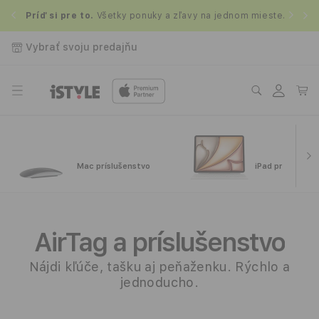
Prejsť
Z
na
.
Príď si pre to.
Všetky ponuky a zľavy na jednom mieste.
obsah
Vybrať svoju predajňu
Prihlásiť
Košík
sa
Mac príslušenstvo
iPad príslušens
A
i
AirTag a príslušenstvo
r
Nájdi kľúče, tašku aj peňaženku. Rýchlo a
jednoducho.
T
a