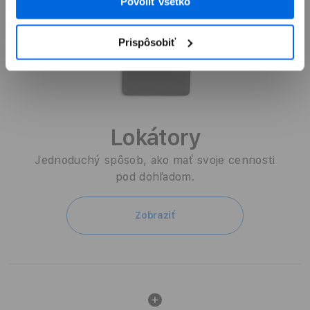
Povoliť všetko
Prispôsobiť
Lokátory
Jednoduchý spôsob, ako mať svoje cennosti
pod dohľadom.
Zobraziť