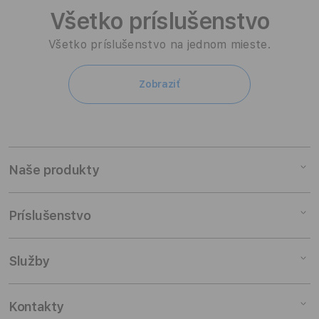
Všetko príslušenstvo
Všetko príslušenstvo na jednom mieste.
Zobraziť
Naše produkty
Mac
Príslušenstvo
iPad
iPhone
Mac príslušenstvo
Služby
Watch
iPad príslušenstvo
Audio
iPhone príslušenstvo
Študenti a učitelia
Kontakty