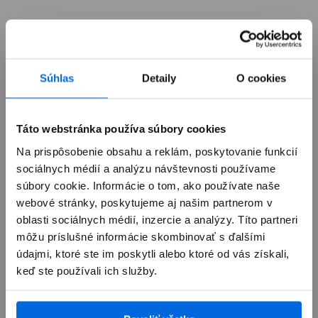
Súhlas
Detaily
O cookies
Táto webstránka používa súbory cookies
Doplnky pre AirTag
Na prispôsobenie obsahu a reklám, poskytovanie funkcií
Vďaka farebným príveskom, kľúčenkám a
sociálnych médií a analýzu návštevnosti používame
držiakom si môžeš svoj AirTag jednoducho
súbory cookie. Informácie o tom, ako používate naše
pripnúť kamkoľvek.
webové stránky, poskytujeme aj našim partnerom v
oblasti sociálnych médií, inzercie a analýzy. Títo partneri
môžu príslušné informácie skombinovať s ďalšími
Zobraziť
údajmi, ktoré ste im poskytli alebo ktoré od vás získali,
keď ste používali ich služby.