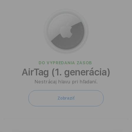
s
t
v
o
DO VYPREDANIA ZÁSOB
AirTag (1. generácia)
Nestrácaj hlavu pri hľadaní.
Zobraziť