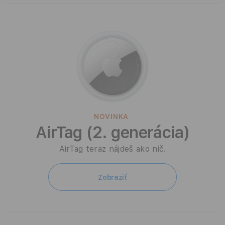
g
a
p
r
í
s
NOVINKA
AirTag (2. generácia)
l
AirTag teraz nájdeš ako nič.
u
š
Zobraziť
e
n