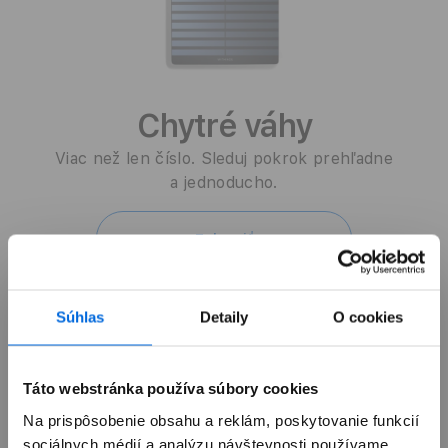
Chytré váhy
Viac než len číslo. Sleduj pokrok prehľadne
a jednoducho.
Zobraziť
Súhlas
Detaily
O cookies
Táto webstránka používa súbory cookies
Na prispôsobenie obsahu a reklám, poskytovanie funkcií
sociálnych médií a analýzu návštevnosti používame