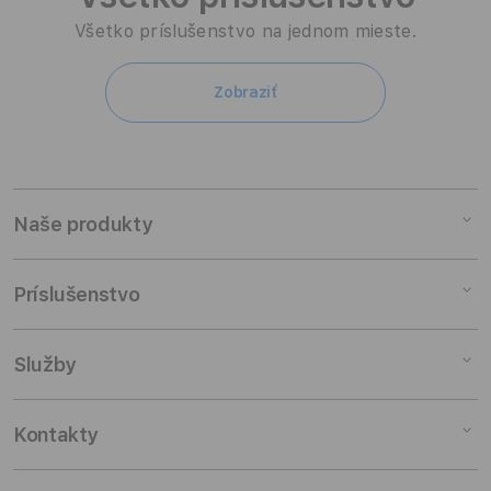
Všetko príslušenstvo na jednom mieste.
Zobraziť
Naše produkty
Mac
Príslušenstvo
iPad
iPhone
Mac príslušenstvo
Služby
Watch
iPad príslušenstvo
Audio
iPhone príslušenstvo
Študenti a učitelia
Kontakty
TV a Domácnosť
Watch príslušenstvo
Výkup zariadení