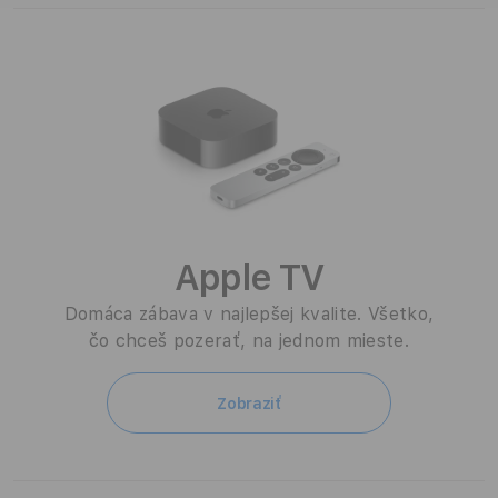
u
š
e
n
s
t
Apple TV
v
Domáca zábava v najlepšej kvalite. Všetko,
o
čo chceš pozerať, na jednom mieste.
p
Zobraziť
r
e