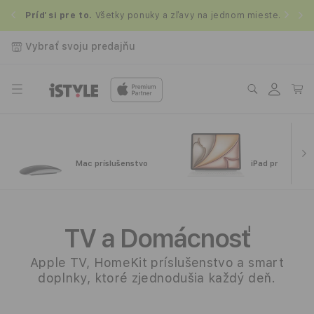
Prejsť
Z
na
.
Príď si pre to.
Všetky ponuky a zľavy na jednom mieste.
obsah
Vybrať svoju predajňu
Prihlásiť
Košík
sa
Mac príslušenstvo
iPad príslušens
P
r
TV a Domácnosť
í
Apple TV, HomeKit príslušenstvo a smart
doplnky, ktoré zjednodušia každý deň.
s
l