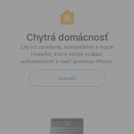
T
V
a
Chytrá domácnosť
D
Chytrá zariadenia, kompatibilné s Apple
o
HomeKit, ktoré môžeš ovládať,
m
automatizovať a riadiť pomocou iPhonu.
á
Zobraziť
c
n
o
s
ť