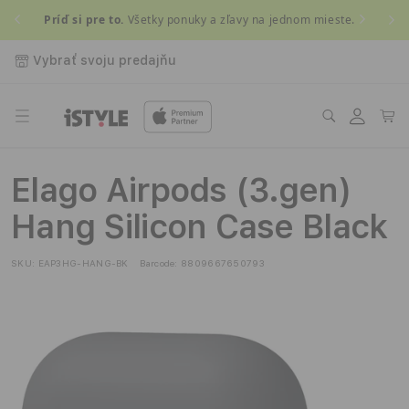
Prejsť
Príď si pre to.
Všetky ponuky a zľavy na jednom mieste.
Získ
na
obsah
Vybrať svoju predajňu
Prihlásiť
Košík
sa
Elago Airpods (3.gen)
Hang Silicon Case Black
SKU:
EAP3HG-HANG-BK
Barcode:
8809667650793