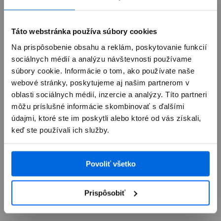
Zistiť viac
Starý za nový
Táto webstránka používa súbory cookies
Na prispôsobenie obsahu a reklám, poskytovanie funkcií
sociálnych médií a analýzu návštevnosti používame
Doručenie a vyzdvihnutie
súbory cookie. Informácie o tom, ako používate naše
webové stránky, poskytujeme aj našim partnerom v
Zdielať
oblasti sociálnych médií, inzercie a analýzy. Títo partneri
môžu príslušné informácie skombinovať s ďalšími
údajmi, ktoré ste im poskytli alebo ktoré od vás získali,
keď ste používali ich služby.
Povoliť všetko
Prehľad
Prispôsobiť
Popis