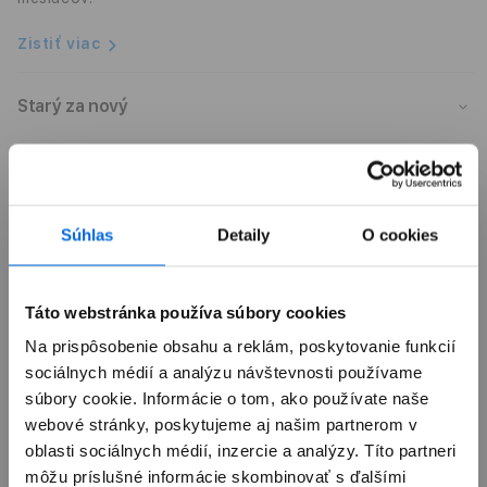
Zistiť viac
Starý za nový
Doručenie a vyzdvihnutie
Súhlas
Detaily
O cookies
Zdielať
Táto webstránka používa súbory cookies
Na prispôsobenie obsahu a reklám, poskytovanie funkcií
sociálnych médií a analýzu návštevnosti používame
súbory cookie. Informácie o tom, ako používate naše
webové stránky, poskytujeme aj našim partnerom v
oblasti sociálnych médií, inzercie a analýzy. Títo partneri
Prehľad
môžu príslušné informácie skombinovať s ďalšími