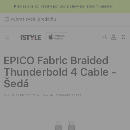
Prejsť
Príď si pre to.
Všetky ponuky a zľavy na jednom mieste.
Získ
na
obsah
Vybrať svoju predajňu
Prihlásiť
Košík
sa
EPICO Fabric Braided
Thunderbold 4 Cable -
Šedá
SKU:
K-9915101300210
Barcode:
8596049170979