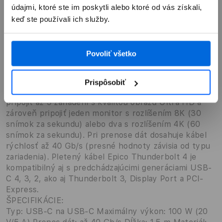
Popis
údajmi, ktoré ste im poskytli alebo ktoré od vás získali,
keď ste používali ich služby.
EPICO Fabric Braided Thunderbold 4 Cable - Šedá
Pletený kábel Epico Thunderbolt 4 je vysoko
výkonný kábel USB-C na USB-C s textilným
Povoliť všetko
pletením a hliníkovými konektormi. Materiál pletu
zabraňuje zamotávaniu a je určený na každodenné
náročné používanie. Pomocou 1,5m kábla, ktorý
Prispôsobiť
podporuje nabíjanie s výkonom až 100 W, môžete
pripojiť až 5 zariadení s kvalitou obrazu Ultra HD a
zároveň pripojiť jeden monitor s rozlíšením 8K (30
snímok za sekundu) alebo dva s rozlíšením 4K (60
snímok za sekundu). Pri prenose dát dosahuje kábel
rýchlosť až 40 Gb/s (presné hodnoty závisia od typu
zariadenia). Pletený kábel Epico Thunderbolt 4 je
kompatibilný aj s predchádzajúcimi generáciami USB-
C 4, 3, 2, ako aj Thunderbolt 3, Display Port a PCI-
Express.
ŠPECIFIKÁCIE:
Typ: USB-C na USB-C Maximálny výkon: 100 W (20