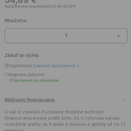
54,89 €
Najnižšia cena za posledných 30 dní: 40,60 €
Množstvo
Znížiť
Zvýši
množstvo
množ
pre
pre
Získať to rýchlo
EPICO
EPIC
Fabric
Fabri
Vyzdvihnúť
Zobraziť dostupnosť
Braided
Brai
Doprava zadarmo
Thunderbold
Thun
Pripravené na odoslanie
4
4
Cable
Cabl
-
-
Šedá
Šedá
Možnosti financovania
U nás si vyberieš. Ponúkame flexibilné možnosti
financovania presne podľa toho, čo ti vyhovuje najviac -
rozloženie platby na 3 alebo 4 mesiace a splátky až na 72
mesiacov.