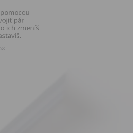
ť pomocou
ojiť pár
ko ich zmeníš
astavíš.
022