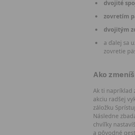
dvojité spo
zovretím p
dvojitým z
a ďalej sa
zovretie pä
Ako zmeníš 
Ak ti napríklad
akciu radšej vy
záložku Sprístu
Následne zbad
chvíľky nastaví
a pôvodné gest