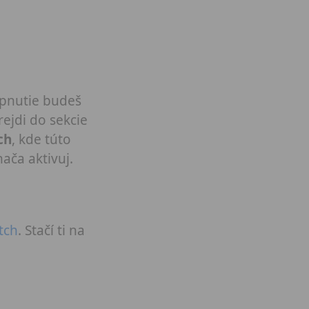
apnutie budeš
rejdi do sekcie
ch
, kde túto
ača aktivuj.
tch
. Stačí ti na