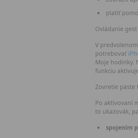
platiť pom
Ovládanie gest 
V predvolenom 
potrebovať
iPh
Moje hodinky. 
funkciu aktivuj
Zovretie päste 
Po aktivovaní 
to ukazovák, pa
spojením p