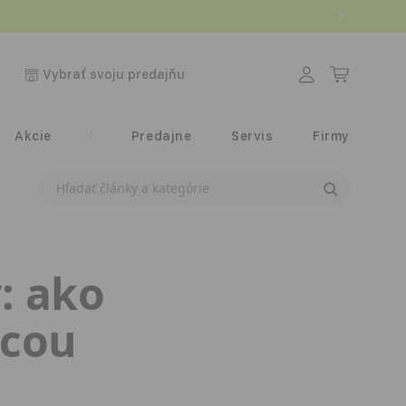
Prihlásiť
Košík
Vybrať svoju predajňu
sa
Akcie
Predajne
Servis
Firmy
Vyhľadávanie článkov na blogu
: ako
ocou