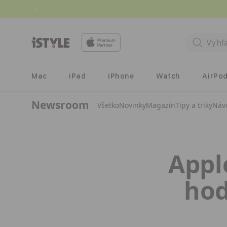
Prejsť
na
obsah
Mac
iPad
iPhone
Watch
AirPo
Newsroom
Všetko
Novinky
Magazín
Tipy a triky
Náv
Appl
hod