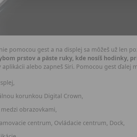
anie pomocou gest a na displej sa môžeš už len po
bom prstov a päste ruky, kde nosíš hodinky, p
v aplikácii alebo zapneš Siri. Pomocou gest ďalej 
splej,
tálnou korunkou Digital Crown,
 medzi obrazovkami,
namovacie centrum, Ovládacie centrum, Dock,
ikácie,