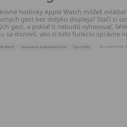
 šikovné hodinky Apple Watch môžeš ovláda
chých gest bez dotyku displeja? Stačí si osv
ch gest, a pokiaľ ti nebudú vyhovovať, ľah
u sa dozvieš, ako si túto funkciu správne n
le Watch
Nastavenia a personalizácia
Tipy a triky
28. september 2