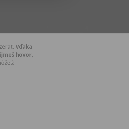
zerať.
Vďaka
rijmeš hovor
,
môžeš: