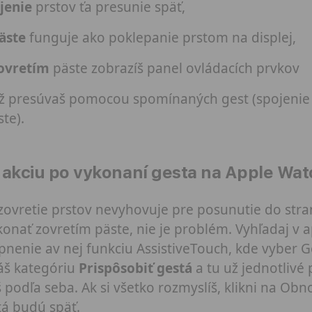
jenie
prstov ťa presunie späť,
äste
funguje ako poklepanie prstom na displej,
ovretím
päste zobrazíš panel ovládacích prvkov
 už presúvaš pomocou spomínaných gest (spojenie 
ste).
akciu po vykonaní gesta na Apple Wat
 zovretie prstov nevyhovuje pre posunutie do stra
konať zovretím päste, nie je problém. Vyhľadaj v a
pnenie av nej funkciu AssistiveTouch, kde vyber G
áš kategóriu
Prispôsobiť gestá
a tu už jednotlivé
š podľa seba. Ak si všetko rozmyslíš, klikni na Ob
á budú späť.