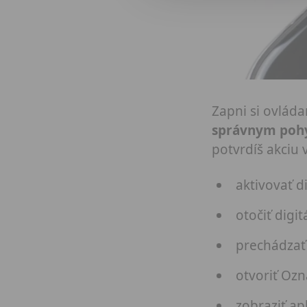
Zapni si ovlád
správnym pohy
potvrdíš akciu 
aktivovať di
otočiť digi
prechádzať
otvoriť Oz
zobraziť apl