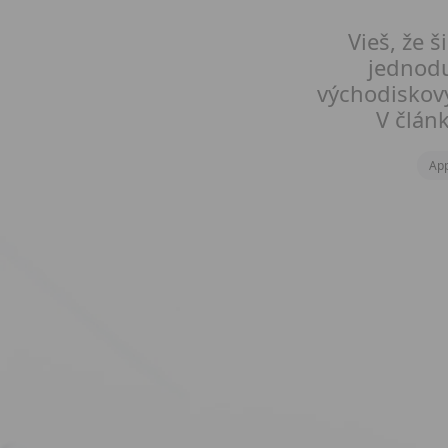
Vieš, že
jednodu
východiskový
V článk
App