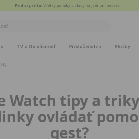
Príď si pre to.
Všetky ponuky a zľavy na jednom mieste.
ds
TV a Domácnosť
Príslušenstvo
Služby
ody
e Watch tipy a triky
inky ovládať pom
gest?