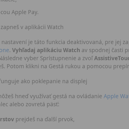
ocou Apple Pay.
zapneš v aplikácii Watch
nastavení je táto funkcia deaktivovaná, pre jej z
one
.
Vyhľadaj aplikáciu Watch
av spodnej časti p
Následne vyber Sprístupnenie a zvoľ
AssistiveTou
eš. Potom klikni na Gestá rukou a pomocou prepín
funguje ako poklepanie na displej
môžeš hneď využívať gestá na ovládanie
Apple Wa
lec alebo zovretá päsť:
rstov
prejdeš na ďalší prvok,