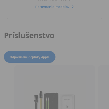
Porovnanie modelov
Príslušenstvo
Translation missing: sk-SK.hpstr.offe
Odporúčané doplnky Apple