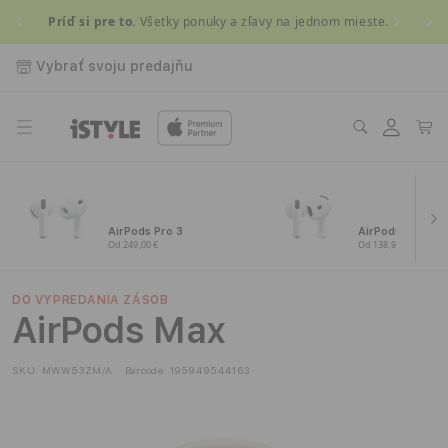
Prejsť
Príď si pre to.
Všetky ponuky a zľavy na jednom mieste.
Získ
na
obsah
Vybrať svoju predajňu
Prihlásiť
Košík
sa
AirPods Pro 3
AirPods 4
Od 249,00 €
Od 138,99 €
DO VYPREDANIA ZÁSOB
AirPods Max
SKU:
MWW53ZM/A
Barcode:
195949544163