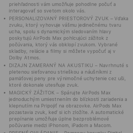
priehľadnosti vám umožňuje pohodlne počuť a ​​
interagovať so svetom okolo vás.
PERSONALIZOVANÝ PRIESTOROVÝ ZVUK – Vďaka
zvuku, ktorý vyhovuje vášmu jedinečnému tvaru
ucha, spolu s dynamickým sledovaním hlavy
poskytujú AirPods Max pohlcujúci zážitok z
počúvania, ktorý vás obklopí zvukom. Vybrané
skladby, relácie a filmy si môžete vypočuť aj v
Dolby Atmos.
DIZAJN ZAMERANÝ NA AKUSTIKU – Navrhnuté s
pletenou sieťovanou strieškou a náušníkmi z
pamäťovej peny pre výnimočné uchytenie cez uši,
ktoré dokonale utesňuje zvuk.
MAGICKÝ ZÁŽITOK – Spárujte AirPods Max
jednoduchým umiestnením do blízkosti zariadenia a
klepnutím na Pripojiť na obrazovke. AirPods Max
pozastavia zvuk, keď si ich zložíte. A automatické
prepínanie umožňuje úplne bezproblémové
počúvanie medzi iPhonom, iPadom a Macom.