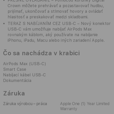
PRESNÉ OVLÁDANIE – Pomocou korunky Digital
Crown môžete prehrávať a pozastavovať hudbu,
prijímať, ukončovať a stlmovať hovory a ovládať
hlasitosť a preskakovať medzi skladbami.
TERAZ S NABÍJANÍM CEZ USB-C – Nový konektor
USB-C vám umožňuje nabíjať AirPods Max
rovnakým káblom, aký používate na nabíjanie
iPhonu, iPadu, Macu alebo iných zariadení Apple.
Čo sa nachádza v krabici
AirPods Max (USB‑C)
Smart Case
Nabíjací kábel USB-C
Dokumentácia
Záruka
Záruka výrobcu – práca
Apple One (1) Year Limited
Warranty