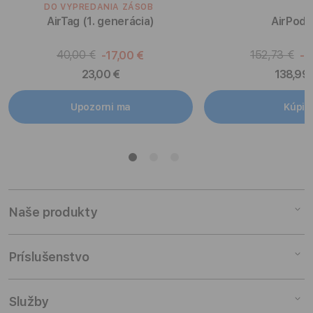
DO VYPREDANIA ZÁSOB
AirTag (1. generácia)
AirPods
40,00 €
152,73 €
-17,00 €
-1
23,00 €
138,99 
Upozorni ma
Kúpiť
Naše produkty
Mac
Príslušenstvo
iPad
iPhone
Mac príslušenstvo
Služby