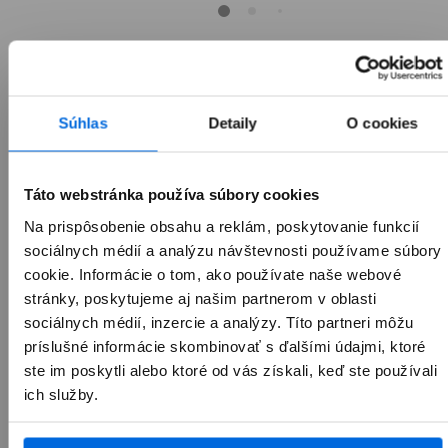
Súhlas
Detaily
O cookies
Táto webstránka používa súbory cookies
Prehľad
Na prispôsobenie obsahu a reklám, poskytovanie funkcií
sociálnych médií a analýzu návštevnosti používame súbory
Popis
cookie. Informácie o tom, ako používate naše webové
stránky, poskytujeme aj našim partnerom v oblasti
AirPods Max, dokonalý poslucháčsky zážitok. Teraz v
piatich nových farbách. Ovládač navrhnutý
sociálnych médií, inzercie a analýzy. Títo partneri môžu
spoločnosťou Apple poskytuje vysoko verný zvuk.
príslušné informácie skombinovať s ďalšími údajmi, ktoré
Každý detail, od krytu až po vankúše, bol navrhnutý
ste im poskytli alebo ktoré od vás získali, keď ste používali
pre výnimočné prispôsobenie. Aktívne potlačenie
ich služby.
hluku na profesionálnej úrovni blokuje vonkajší hluk,
zatiaľ čo režim priehľadnosti vás udrží v spojení s