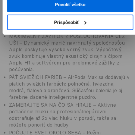
okolím. Vylepšené o konektor USB-C pre ešte
Povoliť všetko
pohodlnejšie nabíjanie.
Vlastnosti
Prispôsobiť
MAXIMÁLNY ZÁŽITOK Z POSLUCHOVANIA CEZ
UŠI – Dynamický menič navrhnutý spoločnosťou
Apple poskytuje vysoko verný zvuk. Výpočtový
zvuk kombinuje vlastný akustický dizajn s čipom
Apple H1 a softvérom pre prelomové zážitky z
počúvania.
PÄŤ SVIEŽICH FARIEB – AirPods Max sa dodávajú v
piatich sviežich farbách: polnočná, hviezdna,
modrá, fialová a oranžová. Súčasťou balenia je aj
farebne zladené inteligentné puzdro.
ZAMERAJTE SA NA ČO SA HRAJE – Aktívne
potlačenie hluku na profesionálnej úrovni
odstraňuje až 2x viac hluku v pozadí, takže sa
môžete ponoriť do hudby.
POČUJTE SVET OKOLO SEBA – Režim