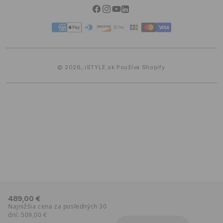
Možnosti platby
Facebook
Instagram
YouTube
Linkedin
iSTYLE Blog
Spôsoby
platby
© 2026,
iSTYLE.sk
Používa Shopify
489,00 €
Najnižšia cena za posledných 30
dní: 509,00 €