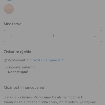
Množstvo
Znížiť
Zvýši
množstvo
množ
pre
pre
Získať to rýchlo
AirPods
AirP
Max
Max
Vyzdvihnúť
Zobraziť dostupnosť
-
-
Doprava zadarmo
Hviezdna
Hvie
Nedostupné
Biela
Biela
Možnosti financovania
U nás si vyberieš. Ponúkame flexibilné možnosti
financovania presne podľa toho, čo ti vyhovuje najviac -