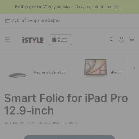
Prejsť
Príď si pre to.
Všetky ponuky a zľavy na jednom mieste.
Získ
na
obsah
Vybrať svoju predajňu
Prihlásiť
Košík
sa
Mac príslušenstvo
iPad príslušens
Smart Folio for iPad Pro
12.9-inch
SKU:
MQDW3ZM/A
Barcode:
194253478904