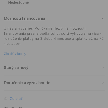
Nedostupné
iPad
iPad
Pro
Pro
12,9&quot;
12,9
(6.
(6.
Možnosti financovania
generácia)
gene
-
-
U nás si vyberieš. Ponúkame flexibilné možnosti
Modrá
Modr
financovania presne podľa toho, čo ti vyhovuje najviac -
rozloženie platby na 3 alebo 4 mesiace a splátky až na 72
mesiacov.
Zistiť viac
Starý za nový
Doručenie a vyzdvihnutie
Zdielať