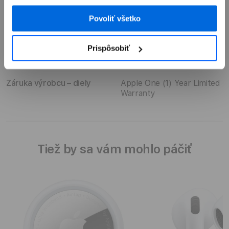
Smart Folio
Povoliť všetko
Záruka
Prispôsobiť
Záruka výrobcu – práca
Apple One (1) Year Limited
Warranty
Záruka výrobcu – diely
Apple One (1) Year Limited
Warranty
Tiež by sa vám mohlo páčiť