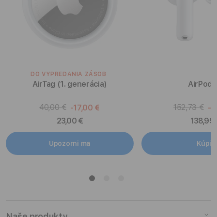
DO VYPREDANIA ZÁSOB
AirTag (1. generácia)
AirPods
40,00 €
152,73 €
-17,00 €
-1
23,00 €
138,99 
Upozorni ma
Kúpiť
Naše produkty