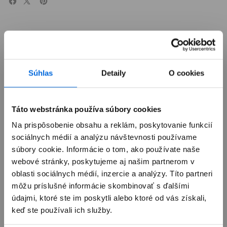
Súhlas
Detaily
O cookies
Prehľad
Popis
Táto webstránka používa súbory cookies
The Smart Folio for iPad Pro is thin and light, and
Na prispôsobenie obsahu a reklám, poskytovanie funkcií
offers front and back protection for your device. It
sociálnych médií a analýzu návštevnosti používame
automatically wakes your iPad when opened and puts
súbory cookie. Informácie o tom, ako používate naše
it to sleep when closed. The Smart Folio attaches
webové stránky, poskytujeme aj našim partnerom v
magnetically, and you can easily fold it into different
oblasti sociálnych médií, inzercie a analýzy. Títo partneri
positions to create a stand for reading, viewing,
môžu príslušné informácie skombinovať s ďalšími
typing or making FaceTime calls.
údajmi, ktoré ste im poskytli alebo ktoré od vás získali,
Čo sa nachádza v krabici
keď ste používali ich služby.