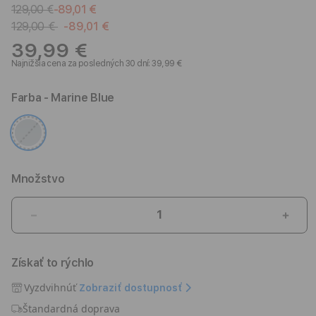
129,00 €
-89,01 €
129,00 €
-89,01 €
39,99 €
Najnižšia cena za posledných 30 dní: 39,99 €
Farba
- Marine Blue
Množstvo
Znížiť
Zvýši
množstvo
množ
pre
pre
Získať to rýchlo
Apple
Appl
Smart
Smar
Vyzdvihnúť
Zobraziť dostupnosť
Folio
Folio
Štandardná doprava
pre
pre