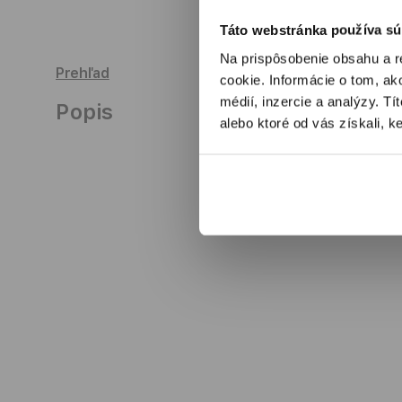
v
v
modálnom
m
Táto webstránka používa sú
okne
o
Na prispôsobenie obsahu a r
Prehľad
cookie. Informácie o tom, ak
médií, inzercie a analýzy. Tí
Popis
alebo ktoré od vás získali, ke