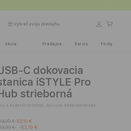
Prihlásiť
Košík
Vybrať svoju predajňu
sa
Akcie
Predajne
Servis
Firmy
USB-C dokovacia
stanica iSTYLE Pro
Hub strieborná
KU:
K-PL9915112100022
Barcode:
8596049105599
03,00 €
-53,10 €
03,00 €
-53,10 €