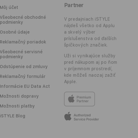
Partner
Môj účet
Všeobecné obchodné
V predajniach iSTYLE
podmienky
nájdeš všetko od Applu
Osobné údaje
a skvelý výber
príslušenstva od ďalších
Reklamačný poriadok
špičkových značiek.
Všeobecné servisné
Uži si vynikajúce služby
podmienky
pred nákupom aj po ňom
Odstúpenie od zmluvy
v príjemnom prostredí,
kde môžeš naozaj zažiť
Reklamačný formulár
Apple.
Informácie EU Data Act
Možnosti dopravy
Možnosti platby
iSTYLE Blog