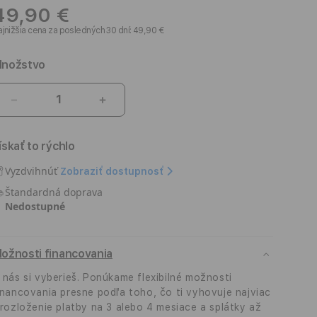
49,90 €
jnižšia cena za posledných 30 dní: 49,90 €
nožstvo
Znížiť
Zvýšiť
množstvo
množstvo
pre
pre
ískať to rýchlo
USB-
USB-
C
C
Vyzdvihnúť
Zobraziť dostupnosť
dokovacia
dokovacia
Štandardná doprava
stanica
stanica
Nedostupné
iSTYLE
iSTYLE
Pro
Pro
Hub
Hub
ožnosti financovania
strieborná
strieborná
 nás si vyberieš. Ponúkame flexibilné možnosti
inancovania presne podľa toho, čo ti vyhovuje najviac
 rozloženie platby na 3 alebo 4 mesiace a splátky až