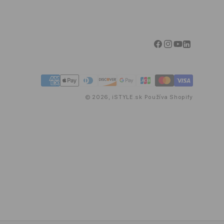
Facebook
Instagram
YouTube
Linkedin
Spôsoby
platby
© 2026,
iSTYLE.sk
Používa Shopify