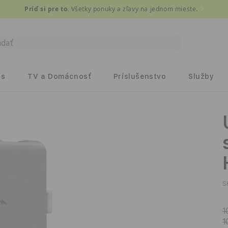
Príď si pre to.
Všetky ponuky a zľavy na jednom mieste.
ds
TV a Domácnosť
Príslušenstvo
Služby
S
1
1