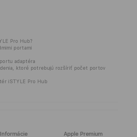
TYLE Pro Hub?
dmimi portami
portu adaptéra
enia, ktoré potrebujú rozšíriť počet portov
ptér iSTYLE Pro Hub
Informácie
Apple Premium