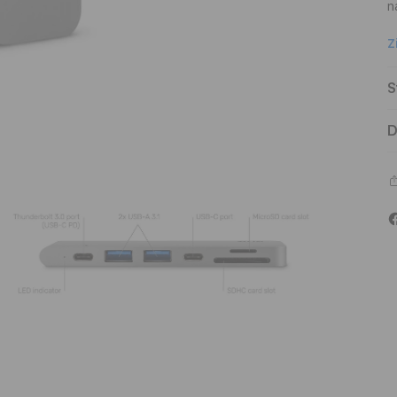
n
Z
S
D