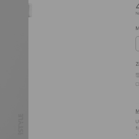
Na
M
Z
M
U
f
-