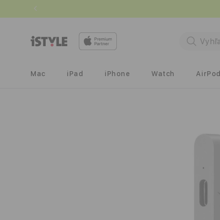
Prejsť
na
obsah
Mac
iPad
iPhone
Watch
AirPo
Prejsť na
informácie
o
produkte