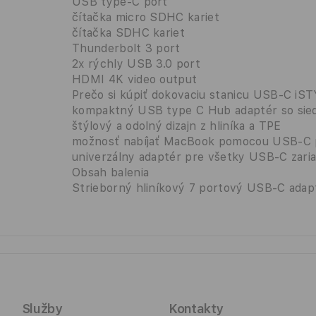
USB type-C port
čítačka micro SDHC kariet
čítačka SDHC kariet
Thunderbolt 3 port
2x rýchly USB 3.0 port
HDMI 4K video output
Prečo si kúpiť dokovaciu stanicu USB-C iS
kompaktný USB type C Hub adaptér so sie
štýlový a odolný dizajn z hliníka a TPE
možnosť nabíjať MacBook pomocou USB-C 
univerzálny adaptér pre všetky USB-C zariad
Obsah balenia
Strieborný hliníkový 7 portový USB-C ada
Služby
Kontakty