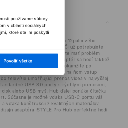
vnosti používame súbory
om v oblasti sociálnych
mi, ktoré ste im poskytli
 Pro Hub
íte k USB type C portu vášho 12palcového
Pro širokú škálu periférií. Či už potrebujete
 týmto príslušenstvom nebudete mať problém
m s USB-C konektorom. Adaptér sa hodí taktiež
Povoliť všetko
to moderným vstupom. Hub je okamžite po
i inštalovať ovládače. Nájdete na ňom vstup
bo televízie umožňujúci prenos videa v najvyššej
štandardné USB 3.0 porty s rýchlym prenosom,
ý disk alebo USB myš. Hub ďalej ponúka čítačku
ort. Súčasne je možné vďaka USB-C portu váš
 a vďaka konštrukcii z kvalitných materiálov
ý dizajn adaptéra iSTYLE Pro Hub perfektne hodí